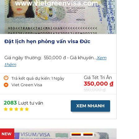
Đặt lịch hẹn phỏng vấn visa Đức
Giá ngày thường: 550,000 đ - Giá khuyến...
Xem
thêm
Giá Tết Tri Ân
Trả kết quả dự kiến: 1 Ngày
350,000 ₫
Viet Green Visa
550,000 ₫
2083
Lượt tư vấn
XEM NHANH
NEW