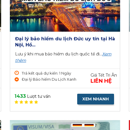
Đại lý bảo hiểm du lịch Đức uy tín tại Hà
Nội, Hồ...
Lưu ý khi mua bảo hiểm du lịch quốc tế đi...
Xem
thêm
Trả kết quả dự kiến: 1 Ngày
Giá Tết Tri Ân
Đại lý Bảo hiểm Du Lịch Xanh
LIÊN HỆ
1433
Lượt tư vấn
XEM NHANH