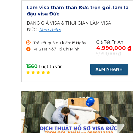
Làm visa thăm thân Đức trọn gói, làm là
đậu visa Đức
BẢNG GIÁ VISA & THỜI GIAN LÀM VISA
ĐỨC...
Xem thêm
Giá Tết Tri Ân
Trả kết quả dự kiến: 15 Ngày
4,990,000 ₫
VFS Hà Nội/ Hồ Chí Minh
5,999,000 ₫
1560
Lượt tư vấn
XEM NHANH