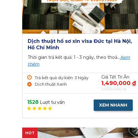
Dịch thuật hồ sơ xin visa Đức tại Hà Nội,
Hồ Chí Minh
Thời gian trả kết quả: 1 - 3 ngày, theo thoả...
Xem
thêm
Giá Tết Tri Ân
Trả kết quả dự kiến: 3 Ngày
1,490,000 ₫
Dịch thuật Xanh
1,950,000 ₫
1528
Lượt tư vấn
XEM NHANH
HOT