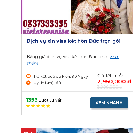
Dịch vụ xin visa kết hôn Đức trọn gói
Bảng giá dịch vụ visa kết hôn Đức trọn...
Xem
thêm
Giá Tết Tri Ân
Trả kết quả dự kiến: 90 Ngày
2,950,000 ₫
Uy tín tuyệt đối
3,999,000 ₫
1393
Lượt tư vấn
XEM NHANH