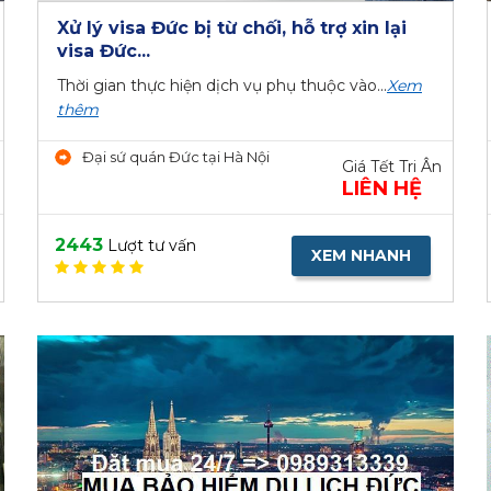
Xử lý visa Đức bị từ chối, hỗ trợ xin lại
visa Đức...
Thời gian thực hiện dịch vụ phụ thuộc vào...
Xem
thêm
Đại sứ quán Đức tại Hà Nội
Giá Tết Tri Ân
LIÊN HỆ
2443
Lượt tư vấn
XEM NHANH