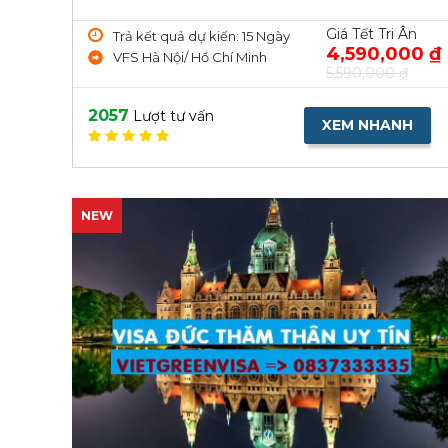
Giá Tết Tri Ân
Trả kết quả dự kiến: 15 Ngày
4,590,000 ₫
VFS Hà Nội/ Hồ Chí Minh
5,590,000 ₫
2057
Lượt tư vấn
XEM NHANH
NEW