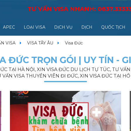
TƯ VẤN VISA NHANH:
0837.3333
APEC
LOẠI VISA
DỊCH VỤ
DỊCH
QUỐC TỊCH
ẤN VISA
VISA TÂY ÂU
Visa Đức
A ĐỨC TRỌN GÓI | UY TÍN - G
ĐỨC TẠI HÀ NỘI, XIN VISA ĐỨC DU LỊCH TỰ TÚC, TƯ VẤ
Ư VẤN VISA THUYỀN VIÊN ĐI ĐỨC, XIN VISA ĐỨC TẠI HỒ