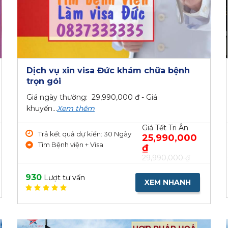
Dịch vụ xin visa Đức khám chữa bệnh
trọn gói
Giá ngày thường: 29,990,000 đ - Giá
khuyến...
Xem thêm
Giá Tết Tri Ân
Trả kết quả dự kiến: 30 Ngày
25,990,000
Tìm Bệnh viện + Visa
₫
29,990,000 ₫
930
Lượt tư vấn
XEM NHANH