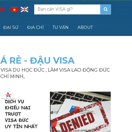
35
ĐẠI SỨ
ĐỊA CHỈ
TƯ VẤN
ABOUT
IÁ RẺ - ĐẬU VISA
N VISA DU HỌC ĐỨC , LÀM VISA LAO ĐỘNG ĐỨC
 CHÍ MINH,