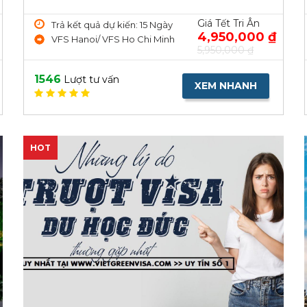
Giá Tết Tri Ân
Trả kết quả dự kiến: 15 Ngày
4,950,000 ₫
VFS Hanoi/ VFS Ho Chi Minh
5,950,000 ₫
1546
Lượt tư vấn
XEM NHANH
HOT