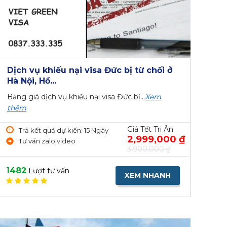
Dịch vụ khiếu nại visa Đức bị từ chối ở
Hà Nội, Hồ...
Bảng giá dịch vụ khiếu nại visa Đức bị...
Xem
thêm
Giá Tết Tri Ân
Trả kết quả dự kiến: 15 Ngày
2,999,000 ₫
Tư vấn zalo video
3,900,000 ₫
1482
Lượt tư vấn
XEM NHANH