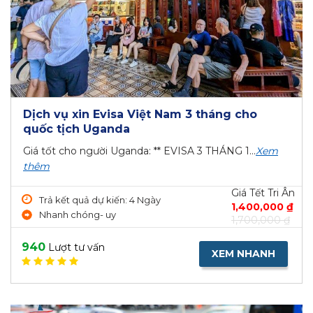
Dịch vụ xin Evisa Việt Nam 3 tháng cho
quốc tịch Uganda
Giá tốt cho người Uganda: ** EVISA 3 THÁNG 1...
Xem
thêm
Giá Tết Tri Ân
Trả kết quả dự kiến: 4 Ngày
1,400,000 ₫
Nhanh chóng- uy
1,700,000 ₫
940
Lượt tư vấn
XEM NHANH