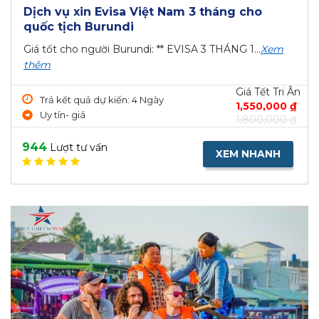
Dịch vụ xin Evisa Việt Nam 3 tháng cho
quốc tịch Burundi
Giá tốt cho người Burundi: ** EVISA 3 THÁNG 1...
Xem
thêm
Giá Tết Tri Ân
Trả kết quả dự kiến: 4 Ngày
1,550,000 ₫
Uy tín- giá
1,800,000 ₫
944
Lượt tư vấn
XEM NHANH