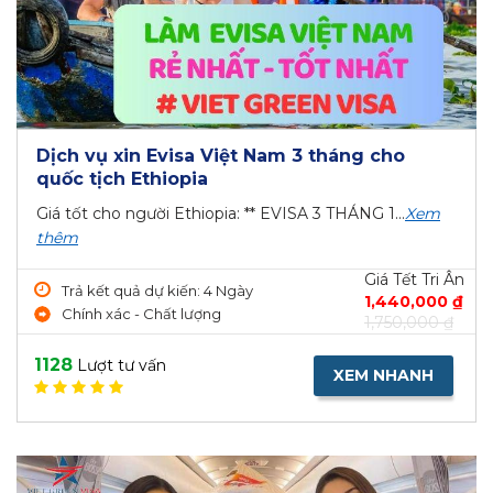
Dịch vụ xin Evisa Việt Nam 3 tháng cho
quốc tịch Ethiopia
Giá tốt cho người Ethiopia: ** EVISA 3 THÁNG 1...
Xem
thêm
Giá Tết Tri Ân
Trả kết quả dự kiến: 4 Ngày
1,440,000 ₫
Chính xác - Chất lượng
1,750,000 ₫
1128
Lượt tư vấn
XEM NHANH