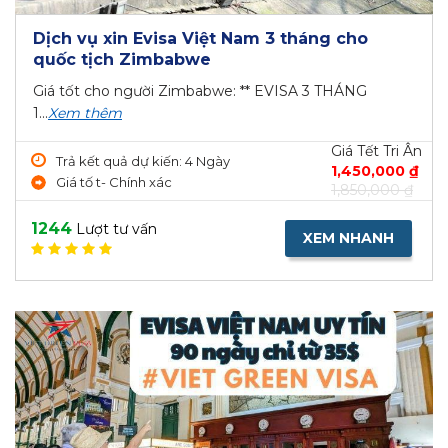
Dịch vụ xin Evisa Việt Nam 3 tháng cho
quốc tịch Zimbabwe
Giá tốt cho người Zimbabwe: ** EVISA 3 THÁNG
1...
Xem thêm
Giá Tết Tri Ân
Trả kết quả dự kiến: 4 Ngày
1,450,000 ₫
Giá tố t- Chính xác
1,850,000 ₫
1244
Lượt tư vấn
XEM NHANH