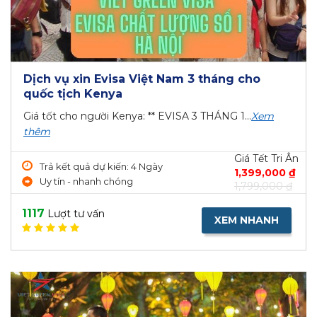
Dịch vụ xin Evisa Việt Nam 3 tháng cho
quốc tịch Kenya
Giá tốt cho người Kenya: ** EVISA 3 THÁNG 1...
Xem
thêm
Giá Tết Tri Ân
Trả kết quả dự kiến: 4 Ngày
1,399,000 ₫
Uy tín - nhanh chóng
1,799,000 ₫
1117
Lượt tư vấn
XEM NHANH