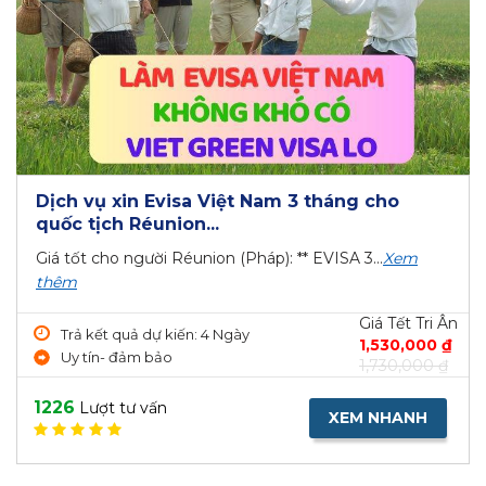
Dịch vụ xin Evisa Việt Nam 3 tháng cho
quốc tịch Réunion...
Giá tốt cho người Réunion (Pháp): ** EVISA 3...
Xem
thêm
Giá Tết Tri Ân
Trả kết quả dự kiến: 4 Ngày
1,530,000 ₫
Uy tín- đảm bảo
1,730,000 ₫
1226
Lượt tư vấn
XEM NHANH