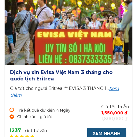
Dịch vụ xin Evisa Việt Nam 3 tháng cho
quốc tịch Eritrea
Giá tốt cho người Eritrea: ** EVISA 3 THÁNG 1...
Xem
thêm
Giá Tết Tri Ân
Trả kết quả dự kiến: 4 Ngày
1,550,000 ₫
Chính xác - giá tốt
1,800,000 ₫
1237
Lượt tư vấn
XEM NHANH