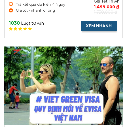
Giá Tết Tri Ân
Trả kết quả dự kiến: 4 Ngày
1,499,000 ₫
Giá tốt - nhanh chóng
1,730,000 ₫
1030
Lượt tư vấn
XEM NHANH