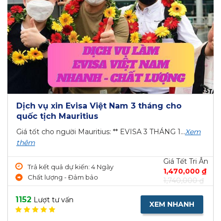
Dịch vụ xin Evisa Việt Nam 3 tháng cho
quốc tịch Mauritius
Giá tốt cho người Mauritius: ** EVISA 3 THÁNG 1...
Xem
thêm
Giá Tết Tri Ân
Trả kết quả dự kiến: 4 Ngày
1,470,000 ₫
Chất lượng - Đảm bảo
1,740,000 ₫
1152
Lượt tư vấn
XEM NHANH