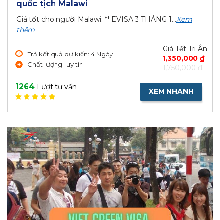
quốc tịch Malawi
Giá tốt cho người Malawi: ** EVISA 3 THÁNG 1...
Xem
thêm
Giá Tết Tri Ân
Trả kết quả dự kiến: 4 Ngày
1,350,000 ₫
Chất lượng- uy tín
1,750,000 ₫
1264
Lượt tư vấn
XEM NHANH