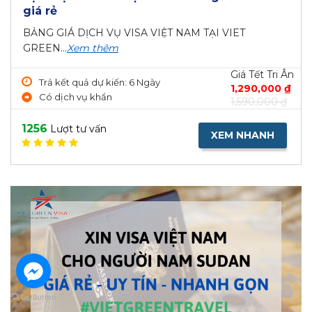
giá rẻ
BẢNG GIÁ DỊCH VỤ VISA VIỆT NAM TẠI VIET
GREEN...
Xem thêm
Giá Tết Tri Ân
Trả kết quả dự kiến: 6 Ngày
1,290,000 ₫
Có dịch vụ khẩn
1,590,000 ₫
1256
Lượt tư vấn
XEM NHANH