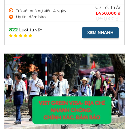
Giá Tết Tri Ân
Trả kết quả dự kiến: 4 Ngày
1,450,000 ₫
Uy tín- đảm bảo
1,650,000 ₫
822
Lượt tư vấn
XEM NHANH