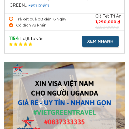
GREEN...
Xem thêm
Giá Tết Tri Ân
Trả kết quả dự kiến: 6 Ngày
1,290,000 ₫
Có dịch vụ khẩn
1,590,000 ₫
1154
Lượt tư vấn
XEM NHANH