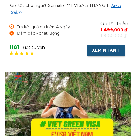
Giá tốt cho người Somalia: ** EVISA 3 THÁNG 1...
Xem
thêm
Giá Tết Tri Ân
Trả kết quả dự kiến: 4 Ngày
1,499,000 ₫
Đảm bảo - chất lượng
1,800,000 ₫
1181
Lượt tư vấn
XEM NHANH