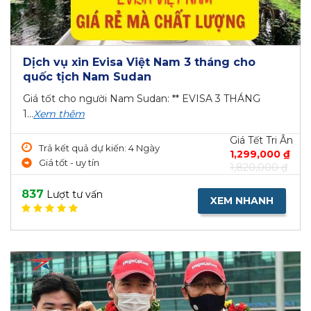
Dịch vụ xin Evisa Việt Nam 3 tháng cho
quốc tịch Nam Sudan
Giá tốt cho người Nam Sudan: ** EVISA 3 THÁNG
1...
Xem thêm
Giá Tết Tri Ân
Trả kết quả dự kiến: 4 Ngày
1,299,000 ₫
Giá tốt - uy tín
1,820,000 ₫
837
Lượt tư vấn
XEM NHANH