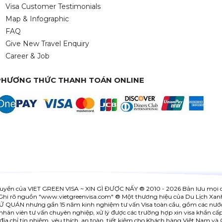
Visa Customer Testimonials
Map & Infographic
FAQ
Give New Travel Enquiry
Career & Job
PHƯƠNG THỨC THANH TOÁN ONLINE
uyền của
VIET GREEN VISA ~ XIN GÌ ĐƯỢC NẤY
® 2010 - 2026 Bản lưu mọi 
Ghi rõ nguồn "www.
vietgreenvisa.com
" ® Một thương hiệu của Du Lịch Xan
SỨ QUÁN nhưng gần 15 năm kinh nghiệm tư vấn Visa toàn cầu, gồm các nướ
hân viên tư vấn chuyên nghiệp, xử lý được các trường hợp xin visa khẩn cấp, 
 địa chỉ tín nhiệm, yêu thích, an toàn, tiết kiệm cho Khách hàng Việt Nam và 