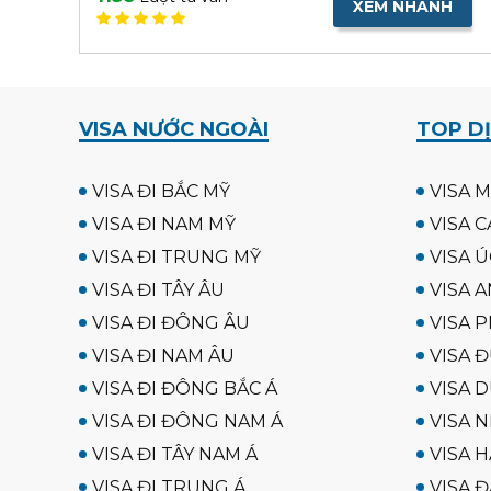
XEM NHANH
VISA NƯỚC NGOÀI
TOP DỊ
VISA ĐI BẮC MỸ
VISA M
VISA ĐI NAM MỸ
VISA C
VISA ĐI TRUNG MỸ
VISA Ú
VISA ĐI TÂY ÂU
VISA A
VISA ĐI ĐÔNG ÂU
VISA P
VISA ĐI NAM ÂU
VISA 
VISA ĐI ĐÔNG BẮC Á
VISA D
VISA ĐI ĐÔNG NAM Á
VISA N
VISA ĐI TÂY NAM Á
VISA 
VISA ĐI TRUNG Á
VISA Đ