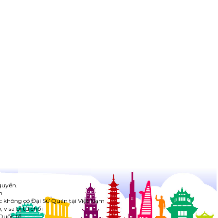
quyền.
h
c không có Đại Sứ Quán tại Việt Nam
visa bị từ chối
Quốc tế.