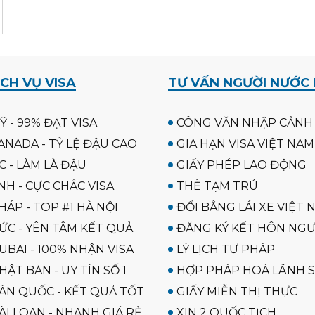
CH VỤ VISA
TƯ VẤN NGƯỜI NƯỚC
Ỹ - 99% ĐẠT VISA
CÔNG VĂN NHẬP CẢNH
ANADA - TỶ LỆ ĐẬU CAO
GIA HẠN VISA VIỆT NAM
C - LÀM LÀ ĐẬU
GIẤY PHÉP LAO ĐỘNG
NH - CỰC CHẮC VISA
THẺ TẠM TRÚ
HÁP - TOP #1 HÀ NỘI
ĐỔI BẰNG LÁI XE VIỆT 
ĐỨC - YÊN TÂM KẾT QUẢ
ĐĂNG KÝ KẾT HÔN NGƯ
UBAI - 100% NHẬN VISA
LÝ LỊCH TƯ PHÁP
HẬT BẢN - UY TÍN SỐ 1
HỢP PHÁP HOÁ LÃNH 
HÀN QUỐC - KẾT QUẢ TỐT
GIẤY MIỄN THỊ THỰC
ÀI LOAN - NHANH GIÁ RẺ
XIN 2 QUỐC TỊCH