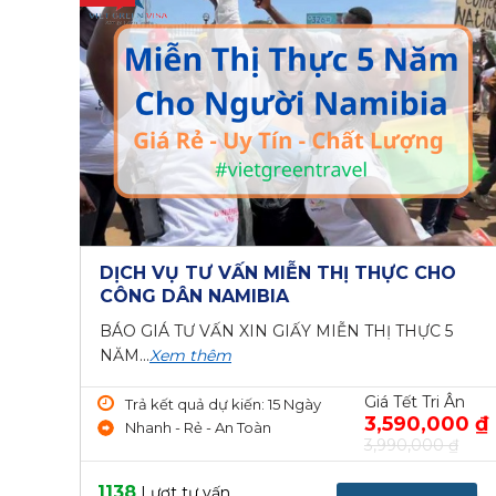
DỊCH VỤ TƯ VẤN MIỄN THỊ THỰC CHO
CÔNG DÂN NAMIBIA
BÁO GIÁ TƯ VẤN XIN GIẤY MIỄN THỊ THỰC 5
NĂM...
Xem thêm
Giá Tết Tri Ân
Trả kết quả dự kiến: 15 Ngày
3,590,000 ₫
Nhanh - Rẻ - An Toàn
3,990,000 ₫
1138
Lượt tư vấn