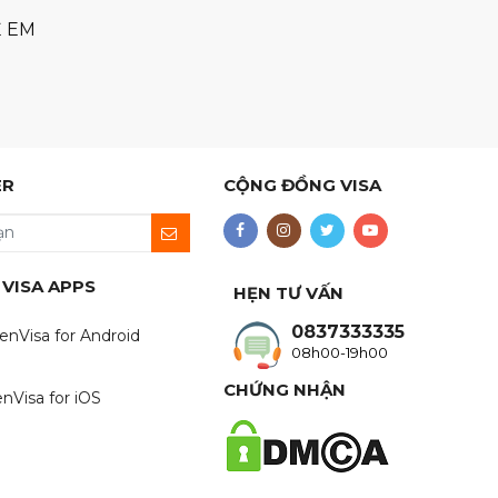
Ẻ EM
ER
CỘNG ĐỒNG VISA
 VISA APPS
HẸN TƯ VẤN
0837333335
enVisa for Android
08h00-19h00
CHỨNG NHẬN
nVisa for iOS