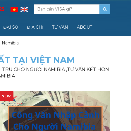
35
ĐẠI SỨ
ĐỊA CHỈ
TƯ VẤN
ABOUT
h Namibia
ẤT TẠI VIỆT NAM
ẠM TRÚ CHO NGƯỜI NAMIBIA ,TƯ VẤN KẾT HÔN
AMIBIA
NEW