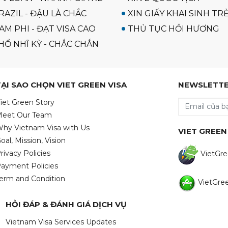
RAZIL - ĐẬU LÀ CHẮC
XIN GIẤY KHAI SINH TR
AM PHI - ĐẠT VISA CAO
THỦ TỤC HỒI HƯƠNG
HỔ NHĨ KỲ - CHẮC CHẮN
TẠI SAO CHỌN VIET GREEN VISA
NEWSLETT
iet Green Story
eet Our Team
hy Vietnam Visa with Us
VIET GREEN
oal, Mission, Vision
rivacy Policies
VietGre
ayment Policies
erm and Condition
VietGree
HỎI ĐÁP & ĐÁNH GIÁ DỊCH VỤ
Vietnam Visa Services Updates