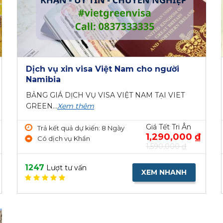
Dịch vụ xin visa Việt Nam cho người
Namibia
BẢNG GIÁ DỊCH VỤ VISA VIỆT NAM TẠI VIET
GREEN...
Xem thêm
Giá Tết Tri Ân
Trả kết quả dự kiến: 8 Ngày
1,290,000 ₫
Có dịch vụ Khẩn
1,590,000 ₫
1247
Lượt tư vấn
XEM NHANH