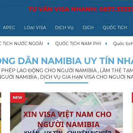
TƯ VẤN VISA NHANH:
0837.3333
APEC
LOẠI VISA
DỊCH VỤ
DỊCH
QUỐC TỊCH
 TỊCH NƯỚC NGOÀI
QUỐC TỊCH NAM PHI
Quốc tịc
NG DÂN NAMIBIA UY TÍN NH
ẤY PHÉP LAO ĐỘNG CHO NGƯỜI NAMIBIA , LÀM THẺ T
GƯỜI NAMIBIA , DỊCH VỤ GIA HẠN VISA CHO NGƯỜI N
NEW