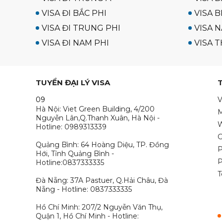
VISA ĐI BẮC PHI
VISA B
VISA ĐI TRUNG PHI
VISA N
VISA ĐI NAM PHI
VISA T
TUYỂN ĐẠI LÝ VISA
09
V
Hà Nội: Viet Green Building, 4/200
M
Nguyễn Lân,Q.Thanh Xuân, Hà Nội -
W
Hotline: 0989313339
G
Quảng Bình: 64 Hoàng Diệu, TP. Đồng
P
Hới, Tỉnh Quảng Bình -
P
Hotline:0837333335
T
Đà Nẵng: 37A Pastuer, Q.Hải Châu, Đà
Nẵng - Hotline: 0837333335
Hồ Chí Minh: 207/2 Nguyễn Văn Thụ,
Quận 1, Hồ Chí Minh - Hotline: