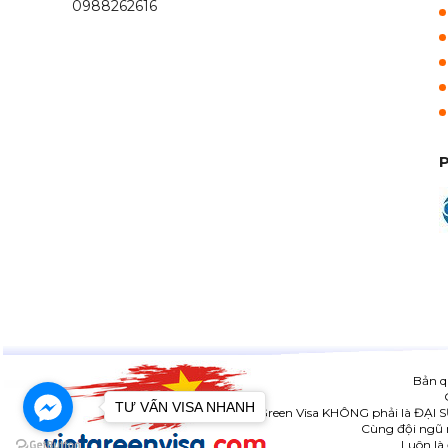
0988262616
Bản q
TƯ VẤN VISA NHANH
Viet Green Visa KHÔNG phải là ĐẠI 
Cùng đội ngũ n
Luôn là