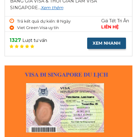
BẢNG GIÁ VISA & THỜI GIAN LÀM VISA
SINGAPORE...
Xem thêm
Giá Tết Tri Ân
Trả kết quả dự kiến: 8 Ngày
LIÊN HỆ
Viet Green Visa uy tín
1327
Lượt tư vấn
XEM NHANH