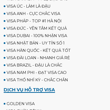
VISA ÚC - LÀM LÀ ĐẬU
VISA ANH - CỰC CHẮC VISA
VISA PHÁP - TOP #1 HÀ NỘI
VISA ĐỨC - YÊN TÂM KẾT QUẢ
VISA DUBAI - 100% NHẬN VISA
VISA NHẬT BẢN - UY TÍN SỐ 1
VISA HÀN QUỐC - KẾT QUẢ TỐT
VISA ĐÀI LOAN - NHANH GIÁ RẺ
VISA BRAZIL - ĐẬU LÀ CHẮC
VISA NAM PHI - ĐẠT VISA CAO
VISA THỔ NHĨ KỲ - CHẮC CHẮN
DỊCH VỤ HỖ TRỢ VISA
GOLDEN VISA