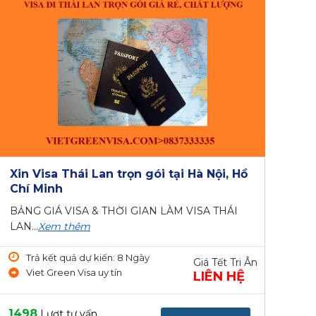
Xin Visa Thái Lan trọn gói tại Hà Nội, Hồ
Chí Minh
BẢNG GIÁ VISA & THỜI GIAN LÀM VISA THÁI
LAN...
Xem thêm
Trả kết quả dự kiến: 8 Ngày
Giá Tết Tri Ân
Viet Green Visa uy tín
LIÊN HỆ
1498
Lượt tư vấn