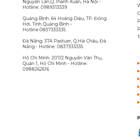
Nguyễn Lân,Q.Thanh Xuân, Hà Nội -
W
Hotline: 0989313339
G
Quảng Bình: 64 Hoàng Diệu, TP. Đồng
P
Hới, Tỉnh Quảng Bình -
P
Hotline:0837333335
T
Đà Nẵng: 37A Pastuer, Q.Hải Châu, Đà
Nẵng - Hotline: 0837333335
Hồ Chí Minh: 207/2 Nguyễn Văn Thụ,
Quận 1, Hồ Chí Minh - Hotline:
0988262616