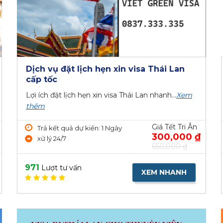
Dịch vụ đặt lịch hẹn xin visa Thái Lan
cấp tốc
Lợi ích đặt lịch hẹn xin visa Thái Lan nhanh...
Xem
thêm
Giá Tết Tri Ân
Trả kết quả dự kiến: 1 Ngày
300,000 ₫
xử lý 24/7
650,000 ₫
971
Lượt tư vấn
XEM NHANH