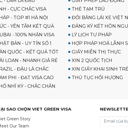
C - LÀM LÀ ĐẬU
GIẤY PHÉP LAO ĐỘNG
NH - CỰC CHẮC VISA
THẺ TẠM TRÚ
HÁP - TOP #1 HÀ NỘI
ĐỔI BẰNG LÁI XE VIỆT 
ĐỨC - YÊN TÂM KẾT QUẢ
ĐĂNG KÝ KẾT HÔN NGƯ
UBAI - 100% NHẬN VISA
LÝ LỊCH TƯ PHÁP
HẬT BẢN - UY TÍN SỐ 1
HỢP PHÁP HOÁ LÃNH 
HÀN QUỐC - KẾT QUẢ TỐT
GIẤY MIỄN THỊ THỰC
ÀI LOAN - NHANH GIÁ RẺ
XIN 2 QUỐC TỊCH
RAZIL - ĐẬU LÀ CHẮC
XIN GIẤY KHAI SINH TR
AM PHI - ĐẠT VISA CAO
THỦ TỤC HỒI HƯƠNG
HỔ NHĨ KỲ - CHẮC CHẮN
TẠI SAO CHỌN VIET GREEN VISA
NEWSLETT
iet Green Story
eet Our Team