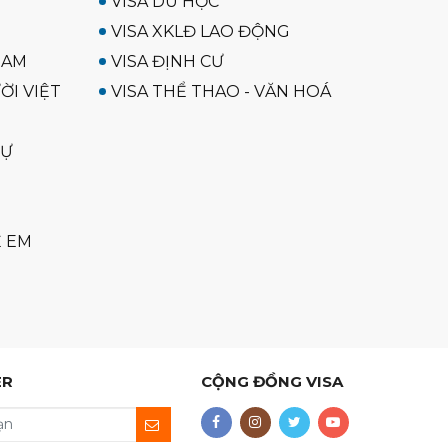
VISA DU HỌC
VISA XKLĐ LAO ĐỘNG
NAM
VISA ĐỊNH CƯ
ỜI VIỆT
VISA THỂ THAO - VĂN HOÁ
SỰ
Ẻ EM
ER
CỘNG ĐỒNG VISA