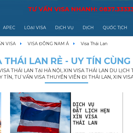
TƯ VẤN VISA NHANH:
0837.3333
APEC
LOẠI VISA
DỊCH VỤ
DỊCH
QUỐC TỊCH
ẤN VISA
VISA ĐÔNG NAM Á
Visa Thái Lan
A THÁI LAN RẺ - UY TÍN CÙNG
ISA THÁI LAN TẠI HÀ NỘI, XIN VISA THÁI LAN DU LỊCH
 TÍN, TƯ VẤN VISA THUYỀN VIÊN ĐI THÁI LAN, XIN VISA