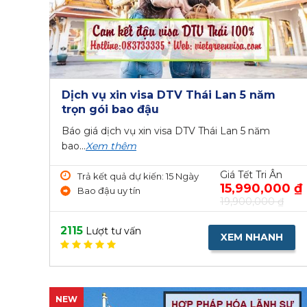
Dịch vụ xin visa DTV Thái Lan 5 năm
trọn gói bao đậu
Báo giá dịch vụ xin visa DTV Thái Lan 5 năm
bao...
Xem thêm
Giá Tết Tri Ân
Trả kết quả dự kiến: 15 Ngày
15,990,000 ₫
Bao đậu uy tín
19,900,000 ₫
2115
Lượt tư vấn
XEM NHANH
NEW