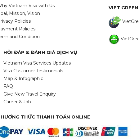
hy Vietnam Visa with Us
VIET GREEN
oal, Mission, Vision
rivacy Policies
VietGre
ayment Policies
erm and Condition
VietGree
HỎI ĐÁP & ĐÁNH GIÁ DỊCH VỤ
Vietnam Visa Services Updates
Visa Customer Testimonials
Map & Infographic
FAQ
Give New Travel Enquiry
Career & Job
PHƯƠNG THỨC THANH TOÁN ONLINE