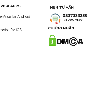
 VISA APPS
HẸN TƯ VẤN
0837333335
enVisa for Android
08h00-19h00
CHỨNG NHẬN
nVisa for iOS