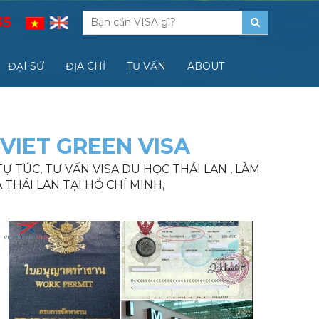
35
ĐẠI SỨ
ĐỊA CHỈ
TƯ VẤN
ABOUT
 VIET GREEN VISA
 TỰ TÚC, TƯ VẤN VISA DU HỌC THÁI LAN , LÀM
 THÁI LAN TẠI HỒ CHÍ MINH,