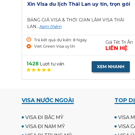
Xin Visa du lịch Thái Lan uy tín, trọn gói
BẢNG GIÁ VISA & THỜI GIAN LÀM VISA THÁI
LAN...
Xem thêm
Trả kết quả dự kiến: 8 Ngày
Giá Tết Tri Ân
Viet Green Visa uy tín
LIÊN HỆ
1428
Lượt tư vấn
XEM NHANH
VISA NƯỚC NGOÀI
TOP DỊ
VISA ĐI BẮC MỸ
VISA M
VISA ĐI NAM MỸ
VISA C