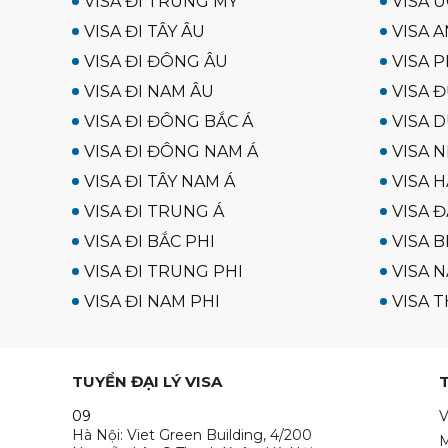
VISA ĐI TRUNG MỸ
VISA Ú
VISA ĐI TÂY ÂU
VISA A
VISA ĐI ĐÔNG ÂU
VISA P
VISA ĐI NAM ÂU
VISA 
VISA ĐI ĐÔNG BẮC Á
VISA D
VISA ĐI ĐÔNG NAM Á
VISA N
VISA ĐI TÂY NAM Á
VISA 
VISA ĐI TRUNG Á
VISA Đ
VISA ĐI BẮC PHI
VISA B
VISA ĐI TRUNG PHI
VISA N
VISA ĐI NAM PHI
VISA T
TUYỂN ĐẠI LÝ VISA
09
V
Hà Nội: Viet Green Building, 4/200
M