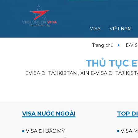
VISA
VIỆT NAM
Trang chủ
E-VI
THỦ TỤC E
EVISA ĐI TAJIKISTAN , XIN E-VISA ĐI TAJIKI
VISA NƯỚC NGOÀI
TOP DỊ
VISA ĐI BẮC MỸ
VISA M