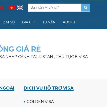
35
ĐẠI SỨ
ĐỊA CHỈ
TƯ VẤN
ABOUT
ÓNG GIÁ RẺ
EVISA NHẬP CẢNH TAJIKISTAN , THỦ TỤC E-VISA
 NGOÀI
DỊCH VỤ HỖ TRỢ VISA
GOLDEN VISA