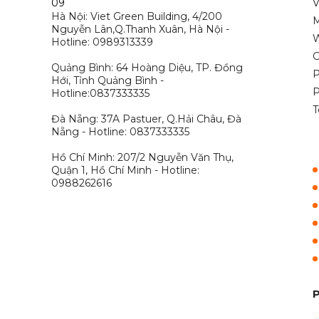
09
V
Hà Nội: Viet Green Building, 4/200
M
Nguyễn Lân,Q.Thanh Xuân, Hà Nội -
W
Hotline: 0989313339
G
Quảng Bình: 64 Hoàng Diệu, TP. Đồng
P
Hới, Tỉnh Quảng Bình -
P
Hotline:0837333335
T
Đà Nẵng: 37A Pastuer, Q.Hải Châu, Đà
Nẵng - Hotline: 0837333335
Hồ Chí Minh: 207/2 Nguyễn Văn Thụ,
Quận 1, Hồ Chí Minh - Hotline:
0988262616