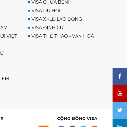
VISA CHỮA BỆNH
VISA DU HỌC
VISA XKLĐ LAO ĐỘNG
NAM
VISA ĐỊNH CƯ
ỜI VIỆT
VISA THỂ THAO - VĂN HOÁ
SỰ
Ẻ EM
ER
CỘNG ĐỒNG VISA