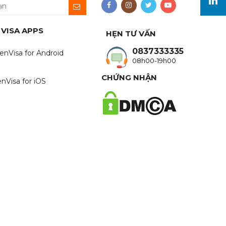
 VISA APPS
HẸN TƯ VẤN
0837333335
enVisa for Android
08h00-19h00
CHỨNG NHẬN
nVisa for iOS