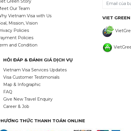
iet Green Story
eet Our Team
hy Vietnam Visa with Us
VIET GREEN
oal, Mission, Vision
rivacy Policies
VietGre
ayment Policies
erm and Condition
VietGree
HỎI ĐÁP & ĐÁNH GIÁ DỊCH VỤ
Vietnam Visa Services Updates
Visa Customer Testimonials
Map & Infographic
FAQ
Give New Travel Enquiry
Career & Job
PHƯƠNG THỨC THANH TOÁN ONLINE