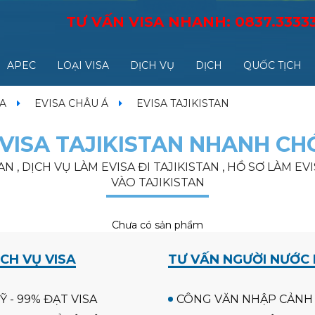
TƯ VẤN VISA NHANH:
0837.3333
APEC
LOẠI VISA
DỊCH VỤ
DỊCH
QUỐC TỊCH
SA
EVISA CHÂU Á
EVISA TAJIKISTAN
VISA TAJIKISTAN NHANH CH
STAN , DỊCH VỤ LÀM EVISA ĐI TAJIKISTAN , HỒ SƠ LÀM 
VÀO TAJIKISTAN
Chưa có sản phẩm
CH VỤ VISA
TƯ VẤN NGƯỜI NƯỚC
Ỹ - 99% ĐẠT VISA
CÔNG VĂN NHẬP CẢNH