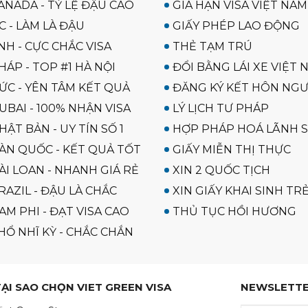
ANADA - TỶ LỆ ĐẬU CAO
GIA HẠN VISA VIỆT NAM
C - LÀM LÀ ĐẬU
GIẤY PHÉP LAO ĐỘNG
NH - CỰC CHẮC VISA
THẺ TẠM TRÚ
HÁP - TOP #1 HÀ NỘI
ĐỔI BẰNG LÁI XE VIỆT 
ĐỨC - YÊN TÂM KẾT QUẢ
ĐĂNG KÝ KẾT HÔN NGƯ
UBAI - 100% NHẬN VISA
LÝ LỊCH TƯ PHÁP
HẬT BẢN - UY TÍN SỐ 1
HỢP PHÁP HOÁ LÃNH 
HÀN QUỐC - KẾT QUẢ TỐT
GIẤY MIỄN THỊ THỰC
ÀI LOAN - NHANH GIÁ RẺ
XIN 2 QUỐC TỊCH
RAZIL - ĐẬU LÀ CHẮC
XIN GIẤY KHAI SINH TR
AM PHI - ĐẠT VISA CAO
THỦ TỤC HỒI HƯƠNG
HỔ NHĨ KỲ - CHẮC CHẮN
TẠI SAO CHỌN VIET GREEN VISA
NEWSLETT