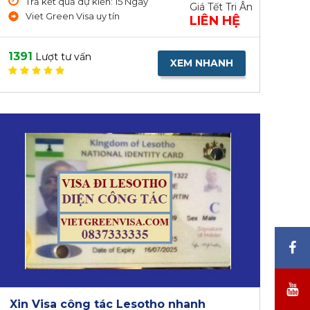
Trả kết quả dự kiến: 15 Ngày
Giá Tết Tri Ân
Viet Green Visa uy tín
LIÊN HỆ
1391
Lượt tư vấn
XEM NHANH
Xin Visa công tác Lesotho nhanh