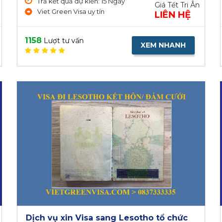
Trả kết quả dự kiến: 15 Ngày
Giá Tết Tri Ân
Viet Green Visa uy tín
LIÊN HỆ
1158
Lượt tư vấn
XEM NHANH
Dịch vụ xin Visa sang Lesotho tổ chức