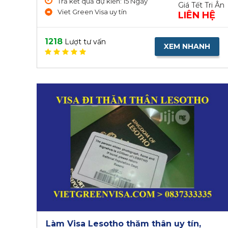
Trả kết quả dự kiến: 15 Ngày
Giá Tết Tri Ân
Viet Green Visa uy tín
LIÊN HỆ
1218
Lượt tư vấn
XEM NHANH
Làm Visa Lesotho thăm thân uy tín,