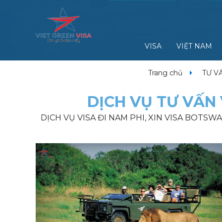
VISA
VIỆT NAM
Trang chủ
TƯ V
DỊCH VỤ TƯ VẤN 
DỊCH VỤ VISA ĐI NAM PHI, XIN VISA BOTSWA