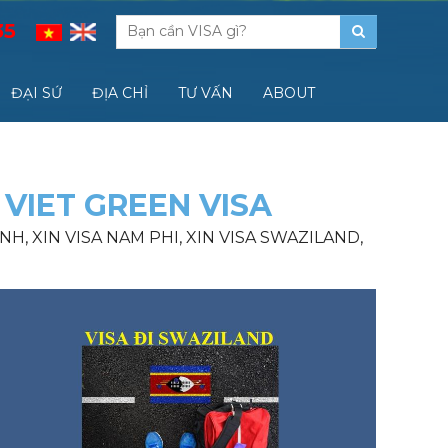
35
ĐẠI SỨ
ĐỊA CHỈ
TƯ VẤN
ABOUT
 VIET GREEN VISA
NH, XIN VISA NAM PHI, XIN VISA SWAZILAND,