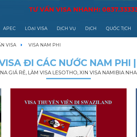
TƯ VẤN VISA NHANH:
0837.3333
APEC
LOẠI VISA
DỊCH VỤ
DỊCH
QUỐC TỊCH
ẤN VISA
VISA NAM PHI
VISA ĐI CÁC NƯỚC NAM PHI |
NA GIÁ RẺ, LÀM VISA LESOTHO, XIN VISA NAMIBIA NHA