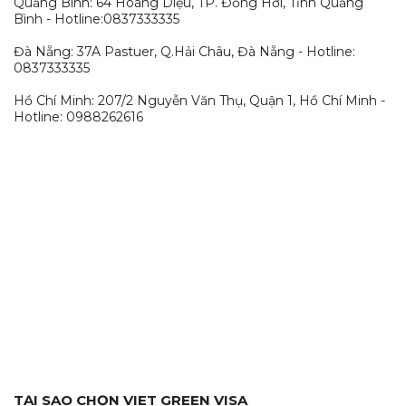
Quảng Bình: 64 Hoàng Diệu, TP. Đồng Hới, Tỉnh Quảng
Bình - Hotline:0837333335
Đà Nẵng: 37A Pastuer, Q.Hải Châu, Đà Nẵng - Hotline:
0837333335
Hồ Chí Minh: 207/2 Nguyễn Văn Thụ, Quận 1, Hồ Chí Minh -
Hotline: 0988262616
TẠI SAO CHỌN VIET GREEN VISA