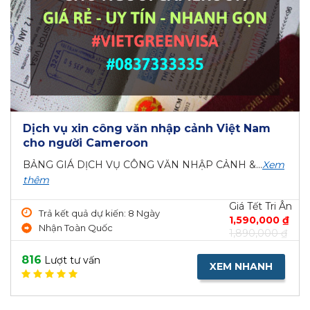
Dịch vụ xin công văn nhập cảnh Việt Nam
cho người Cameroon
BẢNG GIÁ DỊCH VỤ CÔNG VĂN NHẬP CẢNH &...
Xem
thêm
Giá Tết Tri Ân
Trả kết quả dự kiến: 8 Ngày
1,590,000 ₫
Nhận Toàn Quốc
1,890,000 ₫
816
Lượt tư vấn
XEM NHANH