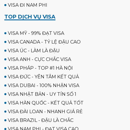
VISA ĐI NAM PHI
TOP DỊCH VỤ VISA
VISA MỸ - 99% ĐẠT VISA
VISA CANADA - TỶ LỆ ĐẬU CAO
VISA ÚC - LÀM LÀ ĐẬU
VISA ANH - CỰC CHẮC VISA
VISA PHÁP - TOP #1 HÀ NỘI
VISA ĐỨC - YÊN TÂM KẾT QUẢ
VISA DUBAI - 100% NHẬN VISA
VISA NHẬT BẢN - UY TÍN SỐ 1
VISA HÀN QUỐC - KẾT QUẢ TỐT
VISA ĐÀI LOAN - NHANH GIÁ RẺ
VISA BRAZIL - ĐẬU LÀ CHẮC
VISA NAM PHI - ĐẠT VISA CAO