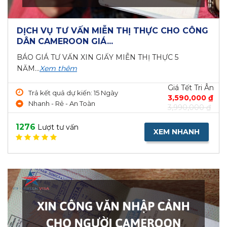
DỊCH VỤ TƯ VẤN MIỄN THỊ THỰC CHO CÔNG
DÂN CAMEROON GIÁ...
BÁO GIÁ TƯ VẤN XIN GIẤY MIỄN THỊ THỰC 5
NĂM...
Xem thêm
Giá Tết Tri Ân
Trả kết quả dự kiến: 15 Ngày
3,590,000 ₫
Nhanh - Rẻ - An Toàn
3,990,000 ₫
1276
Lượt tư vấn
XEM NHANH