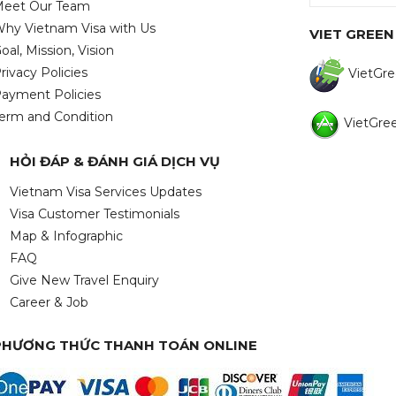
eet Our Team
hy Vietnam Visa with Us
VIET GREEN
oal, Mission, Vision
rivacy Policies
VietGre
ayment Policies
erm and Condition
VietGree
HỎI ĐÁP & ĐÁNH GIÁ DỊCH VỤ
Vietnam Visa Services Updates
Visa Customer Testimonials
Map & Infographic
FAQ
Give New Travel Enquiry
Career & Job
PHƯƠNG THỨC THANH TOÁN ONLINE