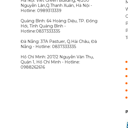
Hà Nội: Viet Green Building, 4/200
M
Nguyễn Lân,Q.Thanh Xuân, Hà Nội -
W
Hotline: 0989313339
G
Quảng Bình: 64 Hoàng Diệu, TP. Đồng
P
Hới, Tỉnh Quảng Bình -
P
Hotline:0837333335
T
Đà Nẵng: 37A Pastuer, Q.Hải Châu, Đà
Nẵng - Hotline: 0837333335
Hồ Chí Minh: 207/2 Nguyễn Văn Thụ,
Quận 1, Hồ Chí Minh - Hotline:
0988262616