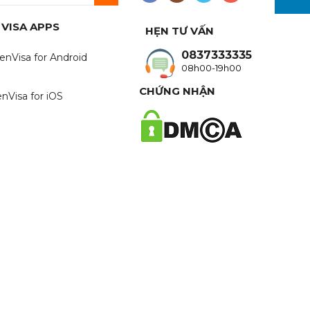
 VISA APPS
HẸN TƯ VẤN
0837333335
enVisa for Android
08h00-19h00
CHỨNG NHẬN
nVisa for iOS