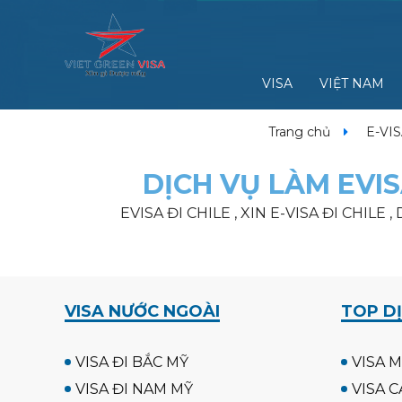
VISA
VIỆT NAM
Trang chủ
E-VI
DỊCH VỤ LÀM EVIS
EVISA ĐI CHILE , XIN E-VISA ĐI CHILE
VISA NƯỚC NGOÀI
TOP DỊ
VISA ĐI BẮC MỸ
VISA M
VISA ĐI NAM MỸ
VISA C