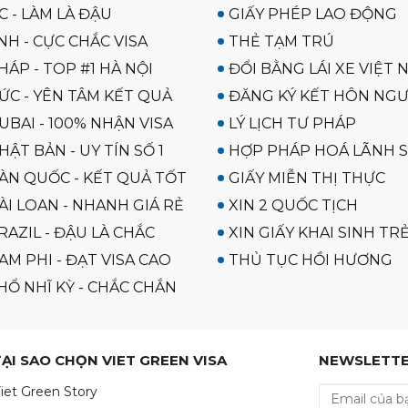
C - LÀM LÀ ĐẬU
GIẤY PHÉP LAO ĐỘNG
NH - CỰC CHẮC VISA
THẺ TẠM TRÚ
HÁP - TOP #1 HÀ NỘI
ĐỔI BẰNG LÁI XE VIỆT 
ĐỨC - YÊN TÂM KẾT QUẢ
ĐĂNG KÝ KẾT HÔN NGƯ
UBAI - 100% NHẬN VISA
LÝ LỊCH TƯ PHÁP
HẬT BẢN - UY TÍN SỐ 1
HỢP PHÁP HOÁ LÃNH 
HÀN QUỐC - KẾT QUẢ TỐT
GIẤY MIỄN THỊ THỰC
ÀI LOAN - NHANH GIÁ RẺ
XIN 2 QUỐC TỊCH
RAZIL - ĐẬU LÀ CHẮC
XIN GIẤY KHAI SINH TR
AM PHI - ĐẠT VISA CAO
THỦ TỤC HỒI HƯƠNG
HỔ NHĨ KỲ - CHẮC CHẮN
TẠI SAO CHỌN VIET GREEN VISA
NEWSLETT
iet Green Story