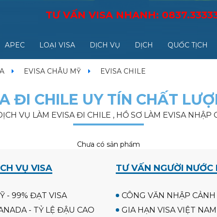
TƯ VẤN VISA NHANH:
0837.3333
APEC
LOẠI VISA
DỊCH VỤ
DỊCH
QUỐC TỊCH
SA
EVISA CHÂU MỸ
EVISA CHILE
A ĐI CHILE UY TÍN CHẤT LƯỢ
 , DỊCH VỤ LÀM EVISA ĐI CHILE , HỒ SƠ LÀM EVISA NHẬP
Chưa có sản phẩm
CH VỤ VISA
TƯ VẤN NGƯỜI NƯỚC
Ỹ - 99% ĐẠT VISA
CÔNG VĂN NHẬP CẢNH
ANADA - TỶ LỆ ĐẬU CAO
GIA HẠN VISA VIỆT NAM