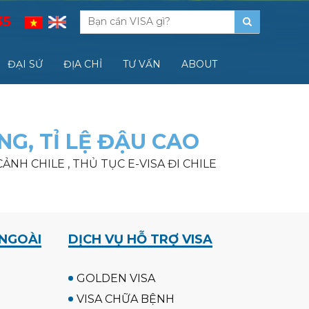
35
ĐẠI SỨ
ĐỊA CHỈ
TƯ VẤN
ABOUT
NG, TỈ LỆ ĐẬU CAO
 CẢNH CHILE , THỦ TỤC E-VISA ĐI CHILE
 NGOÀI
DỊCH VỤ HỖ TRỢ VISA
GOLDEN VISA
VISA CHỮA BỆNH