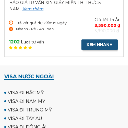
BÁO GIÁ TƯ VẤN XIN GIẤY MIỄN THỊ THỰC 5
NĂM...
Xem thêm
Giá Tết Tri Ân
Trả kết quả dự kiến: 15 Ngày
3,590,000 ₫
Nhanh - Rẻ - An Toàn
3,990,000 ₫
1202
Lượt tư vấn
XEM NHANH
VISA NƯỚC NGOÀI
VISA ĐI BẮC MỸ
VISA ĐI NAM MỸ
VISA ĐI TRUNG MỸ
VISA ĐI TÂY ÂU
VISA ĐI ĐÔNG ÂU