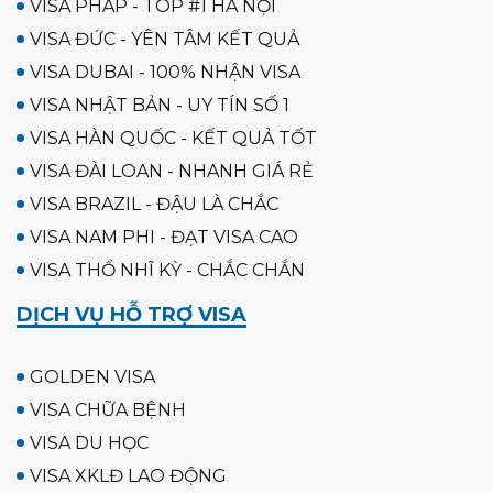
VISA PHÁP - TOP #1 HÀ NỘI
VISA ĐỨC - YÊN TÂM KẾT QUẢ
VISA DUBAI - 100% NHẬN VISA
VISA NHẬT BẢN - UY TÍN SỐ 1
VISA HÀN QUỐC - KẾT QUẢ TỐT
VISA ĐÀI LOAN - NHANH GIÁ RẺ
VISA BRAZIL - ĐẬU LÀ CHẮC
VISA NAM PHI - ĐẠT VISA CAO
VISA THỔ NHĨ KỲ - CHẮC CHẮN
DỊCH VỤ HỖ TRỢ VISA
GOLDEN VISA
VISA CHỮA BỆNH
VISA DU HỌC
VISA XKLĐ LAO ĐỘNG