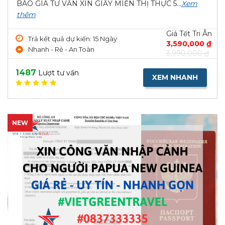
BÁO GIÁ TƯ VẤN XIN GIẤY MIỄN THỊ THỰC 5...
Xem
thêm
Giá Tết Tri Ân
Trả kết quả dự kiến: 15 Ngày
3,590,000 ₫
Nhanh - Rẻ - An Toàn
3,990,000 ₫
1487
Lượt tư vấn
XEM NHANH
NEW