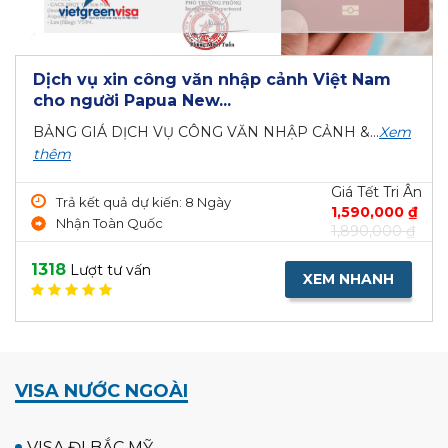
Dịch vụ xin công văn nhập cảnh Việt Nam
cho người Papua New...
BẢNG GIÁ DỊCH VỤ CÔNG VĂN NHẬP CẢNH &...
Xem
thêm
Giá Tết Tri Ân
Trả kết quả dự kiến: 8 Ngày
1,590,000 ₫
Nhận Toàn Quốc
1,890,000 ₫
1318
Lượt tư vấn
XEM NHANH
VISA NƯỚC NGOÀI
VISA ĐI BẮC MỸ