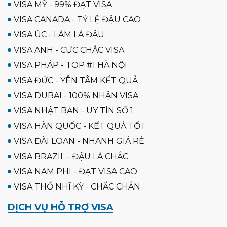
VISA MỸ - 99% ĐẠT VISA
VISA CANADA - TỶ LỆ ĐẬU CAO
VISA ÚC - LÀM LÀ ĐẬU
VISA ANH - CỰC CHẮC VISA
VISA PHÁP - TOP #1 HÀ NỘI
VISA ĐỨC - YÊN TÂM KẾT QUẢ
VISA DUBAI - 100% NHẬN VISA
VISA NHẬT BẢN - UY TÍN SỐ 1
VISA HÀN QUỐC - KẾT QUẢ TỐT
VISA ĐÀI LOAN - NHANH GIÁ RẺ
VISA BRAZIL - ĐẬU LÀ CHẮC
VISA NAM PHI - ĐẠT VISA CAO
VISA THỔ NHĨ KỲ - CHẮC CHẮN
DỊCH VỤ HỖ TRỢ VISA