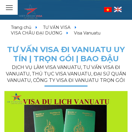
Trang chủ
TƯ VẤN VISA
VISA CHÂU ĐẠI DƯƠNG
Visa Vanuatu
TƯ VẤN VISA ĐI VANUATU UY
TÍN | TRỌN GÓI | BAO ĐẬU
DỊCH VỤ LÀM VISA VANUATU, TƯ VẤN VISA ĐI
VANUATU, THỦ TỤC VISA VANUATU, ĐẠI SỨ QUÁN
VANUATU, CÔNG TY VISA ĐI VANUATU TRỌN GÓI