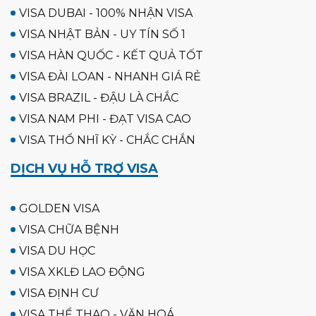
VISA DUBAI - 100% NHẬN VISA
VISA NHẬT BẢN - UY TÍN SỐ 1
VISA HÀN QUỐC - KẾT QUẢ TỐT
VISA ĐÀI LOAN - NHANH GIÁ RẺ
VISA BRAZIL - ĐẬU LÀ CHẮC
VISA NAM PHI - ĐẠT VISA CAO
VISA THỔ NHĨ KỲ - CHẮC CHẮN
DỊCH VỤ HỖ TRỢ VISA
GOLDEN VISA
VISA CHỮA BỆNH
VISA DU HỌC
VISA XKLĐ LAO ĐỘNG
VISA ĐỊNH CƯ
VISA THỂ THAO - VĂN HOÁ