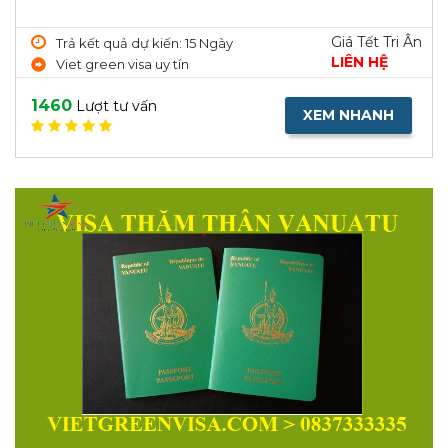
Giá Tết Tri Ân
Trả kết quả dự kiến: 15 Ngày
LIÊN HỆ
Viet green visa uy tín
1460
Lượt tư vấn
XEM NHANH