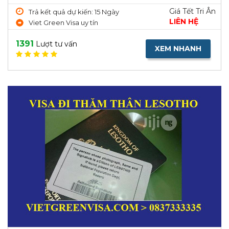
Giá Tết Tri Ân
Trả kết quả dự kiến: 15 Ngày
LIÊN HỆ
Viet Green Visa uy tín
1391
Lượt tư vấn
XEM NHANH