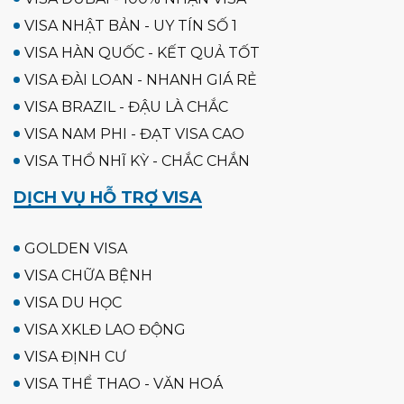
VISA NHẬT BẢN - UY TÍN SỐ 1
VISA HÀN QUỐC - KẾT QUẢ TỐT
VISA ĐÀI LOAN - NHANH GIÁ RẺ
VISA BRAZIL - ĐẬU LÀ CHẮC
VISA NAM PHI - ĐẠT VISA CAO
VISA THỔ NHĨ KỲ - CHẮC CHẮN
DỊCH VỤ HỖ TRỢ VISA
GOLDEN VISA
VISA CHỮA BỆNH
VISA DU HỌC
VISA XKLĐ LAO ĐỘNG
VISA ĐỊNH CƯ
VISA THỂ THAO - VĂN HOÁ