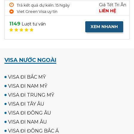
Giá Tết Tri Ân
Trả kết quả dự kiến: 15 Ngày
LIÊN HỆ
Viet Green Visa uy tín
1149
Lượt tư vấn
XEM NHANH
VISA NƯỚC NGOÀI
VISA ĐI BẮC MỸ
VISA ĐI NAM MỸ
VISA ĐI TRUNG MỸ
VISA ĐI TÂY ÂU
VISA ĐI ĐÔNG ÂU
VISA ĐI NAM ÂU
VISA ĐI ĐÔNG BẮC Á