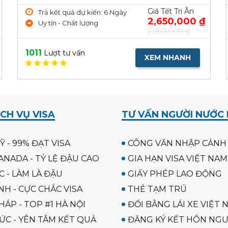
Giá Tết Tri Ân
Trả kết quả dự kiến: 6 Ngày
2,650,000 ₫
Uy tín - Chất lượng
2,950,000 ₫
1011
Lượt tư vấn
XEM NHANH
CH VỤ VISA
TƯ VẤN NGƯỜI NƯỚC
Ỹ - 99% ĐẠT VISA
CÔNG VĂN NHẬP CẢNH
ANADA - TỶ LỆ ĐẬU CAO
GIA HẠN VISA VIỆT NAM
C - LÀM LÀ ĐẬU
GIẤY PHÉP LAO ĐỘNG
NH - CỰC CHẮC VISA
THẺ TẠM TRÚ
HÁP - TOP #1 HÀ NỘI
ĐỔI BẰNG LÁI XE VIỆT 
ĐỨC - YÊN TÂM KẾT QUẢ
ĐĂNG KÝ KẾT HÔN NGƯ