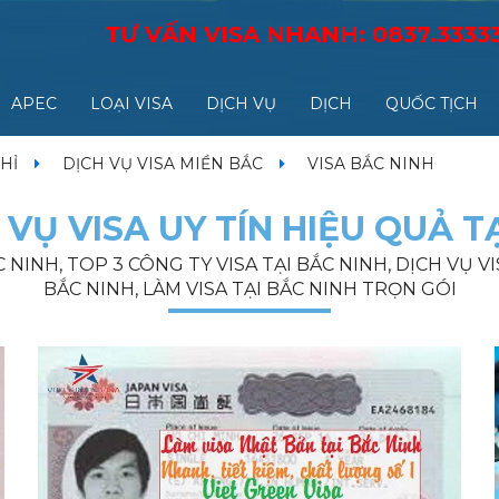
TƯ VẤN VISA NHANH:
0837.3333
APEC
LOẠI VISA
DỊCH VỤ
DỊCH
QUỐC TỊCH
HỈ
DỊCH VỤ VISA MIỀN BẮC
VISA BẮC NINH
 VỤ VISA UY TÍN HIỆU QUẢ T
NINH, TOP 3 CÔNG TY VISA TẠI BẮC NINH, DỊCH VỤ VI
BẮC NINH, LÀM VISA TẠI BẮC NINH TRỌN GÓI