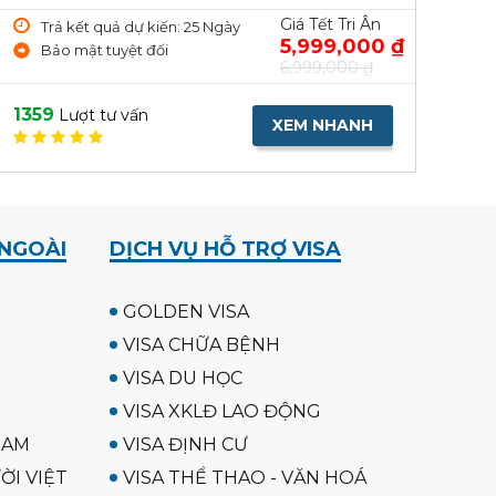
Giá Tết Tri Ân
Trả kết quả dự kiến: 25 Ngày
5,999,000 ₫
Bảo mật tuyệt đối
6,999,000 ₫
1359
Lượt tư vấn
XEM NHANH
 NGOÀI
DỊCH VỤ HỖ TRỢ VISA
GOLDEN VISA
VISA CHỮA BỆNH
VISA DU HỌC
VISA XKLĐ LAO ĐỘNG
NAM
VISA ĐỊNH CƯ
ỜI VIỆT
VISA THỂ THAO - VĂN HOÁ