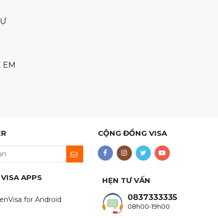
SỰ
Ẻ EM
ER
CỘNG ĐỒNG VISA
 VISA APPS
HẸN TƯ VẤN
0837333335
enVisa for Android
08h00-19h00