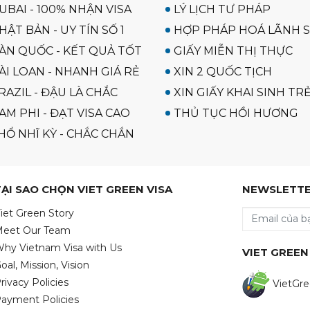
UBAI - 100% NHẬN VISA
LÝ LỊCH TƯ PHÁP
HẬT BẢN - UY TÍN SỐ 1
HỢP PHÁP HOÁ LÃNH 
HÀN QUỐC - KẾT QUẢ TỐT
GIẤY MIỄN THỊ THỰC
ÀI LOAN - NHANH GIÁ RẺ
XIN 2 QUỐC TỊCH
RAZIL - ĐẬU LÀ CHẮC
XIN GIẤY KHAI SINH TR
AM PHI - ĐẠT VISA CAO
THỦ TỤC HỒI HƯƠNG
HỔ NHĨ KỲ - CHẮC CHẮN
TẠI SAO CHỌN VIET GREEN VISA
NEWSLETT
iet Green Story
eet Our Team
hy Vietnam Visa with Us
VIET GREEN
oal, Mission, Vision
rivacy Policies
VietGre
ayment Policies