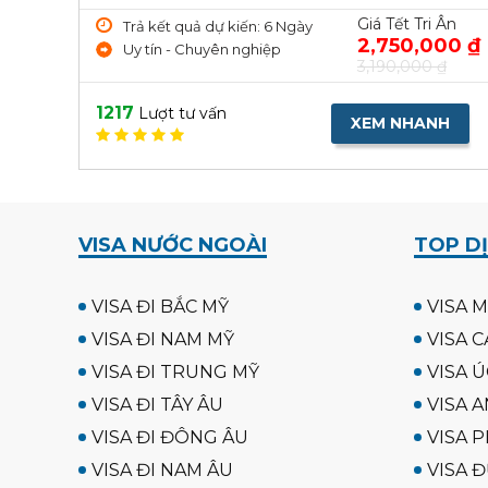
Giá Tết Tri Ân
Trả kết quả dự kiến: 6 Ngày
2,750,000 ₫
Uy tín - Chuyên nghiệp
3,190,000 ₫
1217
Lượt tư vấn
XEM NHANH
VISA NƯỚC NGOÀI
TOP DỊ
VISA ĐI BẮC MỸ
VISA M
VISA ĐI NAM MỸ
VISA C
VISA ĐI TRUNG MỸ
VISA Ú
VISA ĐI TÂY ÂU
VISA A
VISA ĐI ĐÔNG ÂU
VISA P
VISA ĐI NAM ÂU
VISA 