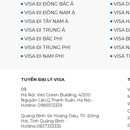
VISA ĐI ĐÔNG BẮC Á
VISA D
VISA ĐI ĐÔNG NAM Á
VISA N
VISA ĐI TÂY NAM Á
VISA 
VISA ĐI TRUNG Á
VISA Đ
VISA ĐI BẮC PHI
VISA B
VISA ĐI TRUNG PHI
VISA N
VISA ĐI NAM PHI
VISA T
TUYỂN ĐẠI LÝ VISA
09
V
Hà Nội: Viet Green Building, 4/200
M
Nguyễn Lân,Q.Thanh Xuân, Hà Nội -
W
Hotline: 0989313339
G
Quảng Bình: 64 Hoàng Diệu, TP. Đồng
P
Hới, Tỉnh Quảng Bình -
P
Hotline:0837333335