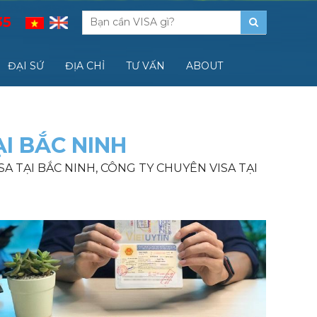
35
ĐẠI SỨ
ĐỊA CHỈ
TƯ VẤN
ABOUT
ẠI BẮC NINH
SA TẠI BẮC NINH, CÔNG TY CHUYÊN VISA TẠI