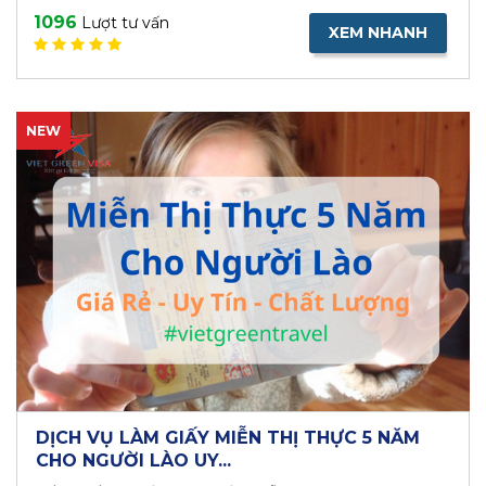
1096
Lượt tư vấn
XEM NHANH
NEW
DỊCH VỤ LÀM GIẤY MIỄN THỊ THỰC 5 NĂM
CHO NGƯỜI LÀO UY...