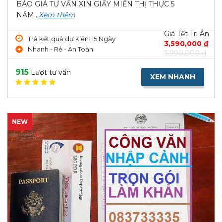
BÁO GIÁ TƯ VẤN XIN GIẤY MIỄN THỊ THỰC 5
NĂM...
Xem thêm
Giá Tết Tri Ân
Trả kết quả dự kiến: 15 Ngày
3,590,000 ₫
Nhanh - Rẻ - An Toàn
3,990,000 ₫
915
Lượt tư vấn
XEM NHANH
NEW