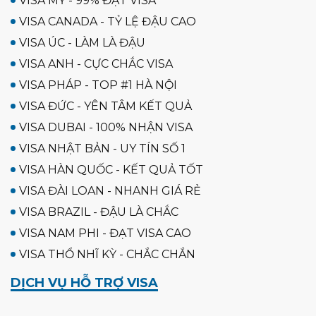
VISA MỸ - 99% ĐẠT VISA
VISA CANADA - TỶ LỆ ĐẬU CAO
VISA ÚC - LÀM LÀ ĐẬU
VISA ANH - CỰC CHẮC VISA
VISA PHÁP - TOP #1 HÀ NỘI
VISA ĐỨC - YÊN TÂM KẾT QUẢ
VISA DUBAI - 100% NHẬN VISA
VISA NHẬT BẢN - UY TÍN SỐ 1
VISA HÀN QUỐC - KẾT QUẢ TỐT
VISA ĐÀI LOAN - NHANH GIÁ RẺ
VISA BRAZIL - ĐẬU LÀ CHẮC
VISA NAM PHI - ĐẠT VISA CAO
VISA THỔ NHĨ KỲ - CHẮC CHẮN
DỊCH VỤ HỖ TRỢ VISA