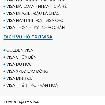
VISA ĐÀI LOAN - NHANH GIÁ RẺ
VISA BRAZIL - ĐẬU LÀ CHẮC
VISA NAM PHI - ĐẠT VISA CAO
VISA THỔ NHĨ KỲ - CHẮC CHẮN
DỊCH VỤ HỖ TRỢ VISA
GOLDEN VISA
VISA CHỮA BỆNH
VISA DU HỌC
VISA XKLĐ LAO ĐỘNG
VISA ĐỊNH CƯ
VISA THỂ THAO - VĂN HOÁ
TUYỂN ĐẠI LÝ VISA