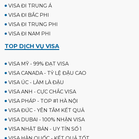
VISA ĐI TRUNG Á
VISA ĐI BẮC PHI
VISA ĐI TRUNG PHI
VISA ĐI NAM PHI
TOP DỊCH VỤ VISA
VISA MỸ - 99% ĐẠT VISA
VISA CANADA - TỶ LỆ ĐẬU CAO
VISA ÚC - LÀM LÀ ĐẬU
VISA ANH - CỰC CHẮC VISA
VISA PHÁP - TOP #1 HÀ NỘI
VISA ĐỨC - YÊN TÂM KẾT QUẢ
VISA DUBAI - 100% NHẬN VISA
VISA NHẬT BẢN - UY TÍN SỐ 1
VISA HÀN QUỐC - KẾT QUẢ TỐT