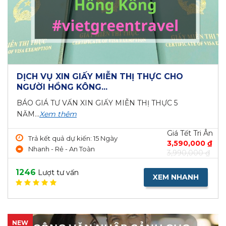
DỊCH VỤ XIN GIẤY MIỄN THỊ THỰC CHO
NGƯỜI HỒNG KÔNG...
BÁO GIÁ TƯ VẤN XIN GIẤY MIỄN THỊ THỰC 5
NĂM...
Xem thêm
Giá Tết Tri Ân
Trả kết quả dự kiến: 15 Ngày
3,590,000 ₫
Nhanh - Rẻ - An Toàn
3,990,000 ₫
1246
Lượt tư vấn
XEM NHANH
NEW