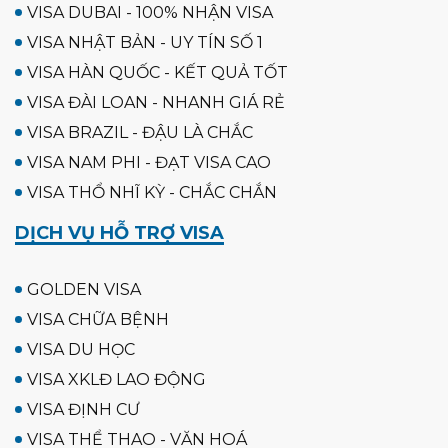
VISA DUBAI - 100% NHẬN VISA
VISA NHẬT BẢN - UY TÍN SỐ 1
VISA HÀN QUỐC - KẾT QUẢ TỐT
VISA ĐÀI LOAN - NHANH GIÁ RẺ
VISA BRAZIL - ĐẬU LÀ CHẮC
VISA NAM PHI - ĐẠT VISA CAO
VISA THỔ NHĨ KỲ - CHẮC CHẮN
DỊCH VỤ HỖ TRỢ VISA
GOLDEN VISA
VISA CHỮA BỆNH
VISA DU HỌC
VISA XKLĐ LAO ĐỘNG
VISA ĐỊNH CƯ
VISA THỂ THAO - VĂN HOÁ