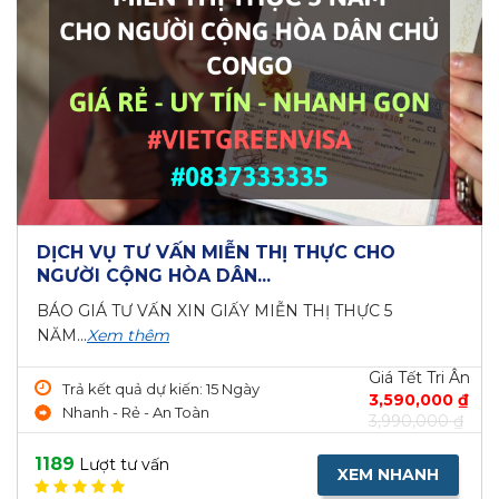
DỊCH VỤ TƯ VẤN MIỄN THỊ THỰC CHO
NGƯỜI CỘNG HÒA DÂN...
BÁO GIÁ TƯ VẤN XIN GIẤY MIỄN THỊ THỰC 5
NĂM...
Xem thêm
Giá Tết Tri Ân
Trả kết quả dự kiến: 15 Ngày
3,590,000 ₫
Nhanh - Rẻ - An Toàn
3,990,000 ₫
1189
Lượt tư vấn
XEM NHANH