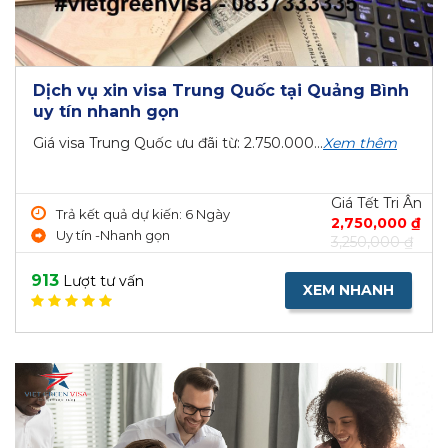
Dịch vụ xin visa Trung Quốc tại Quảng Bình
uy tín nhanh gọn
Giá visa Trung Quốc ưu đãi từ: 2.750.000...
Xem thêm
Giá Tết Tri Ân
Trả kết quả dự kiến: 6 Ngày
2,750,000 ₫
Uy tín -Nhanh gọn
3,250,000 ₫
913
Lượt tư vấn
XEM NHANH