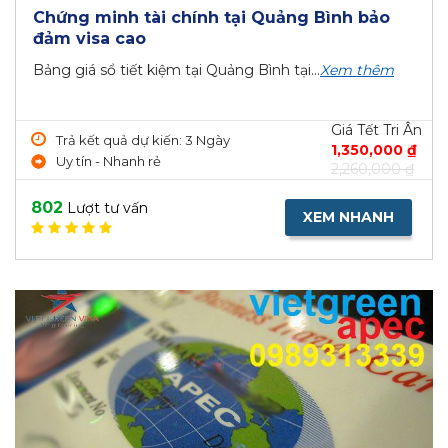
Chứng minh tài chính tại Quảng Bình bảo
đảm visa cao
Bảng giá sổ tiết kiệm tại Quảng Bình tại...
Xem thêm
Giá Tết Tri Ân
Trả kết quả dự kiến: 3 Ngày
1,350,000 ₫
Uy tín - Nhanh rẻ
2,260,000 ₫
802
Lượt tư vấn
XEM NHANH