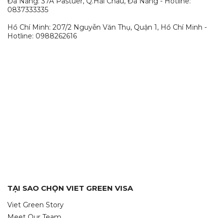
Đà Nẵng: 37A Pastuer, Q.Hải Châu, Đà Nẵng - Hotline:
0837333335
Hồ Chí Minh: 207/2 Nguyễn Văn Thụ, Quận 1, Hồ Chí Minh -
Hotline: 0988262616
TẠI SAO CHỌN VIET GREEN VISA
Viet Green Story
Meet Our Team