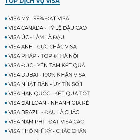
TOP DỊCH VỤ VISA
VISA MỸ - 99% ĐẠT VISA
VISA CANADA - TỶ LỆ ĐẬU CAO
VISA ÚC - LÀM LÀ ĐẬU
VISA ANH - CỰC CHẮC VISA
VISA PHÁP - TOP #1 HÀ NỘI
VISA ĐỨC - YÊN TÂM KẾT QUẢ
VISA DUBAI - 100% NHẬN VISA
VISA NHẬT BẢN - UY TÍN SỐ 1
VISA HÀN QUỐC - KẾT QUẢ TỐT
VISA ĐÀI LOAN - NHANH GIÁ RẺ
VISA BRAZIL - ĐẬU LÀ CHẮC
VISA NAM PHI - ĐẠT VISA CAO
VISA THỔ NHĨ KỲ - CHẮC CHẮN