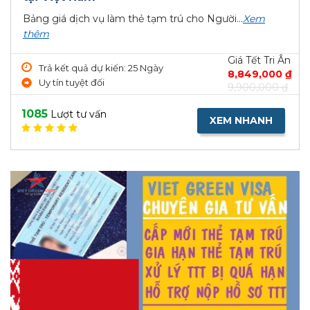
Bảng giá dịch vụ làm thẻ tạm trú cho Người...
Xem
thêm
Giá Tết Tri Ân
Trả kết quả dự kiến: 25 Ngày
8,849,000 ₫
Uy tín tuyệt đối
9,900,000 ₫
1085
Lượt tư vấn
XEM NHANH