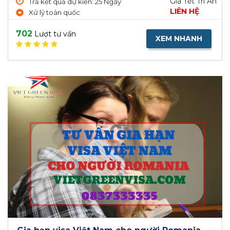
Giá Tết Tri Ân
Trả kết quả dự kiến: 25 Ngày
LIÊN HỆ
Xử lý toàn quốc
702
Lượt tư vấn
XEM NHANH