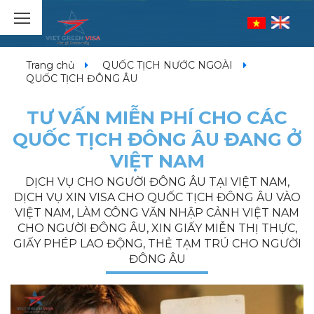
Trang chủ
QUỐC TỊCH NƯỚC NGOÀI
QUỐC TỊCH ĐÔNG ÂU
TƯ VẤN MIỄN PHÍ CHO CÁC
QUỐC TỊCH ĐÔNG ÂU ĐANG Ở
VIỆT NAM
DỊCH VỤ CHO NGƯỜI ĐÔNG ÂU TẠI VIỆT NAM,
DỊCH VỤ XIN VISA CHO QUỐC TỊCH ĐÔNG ÂU VÀO
VIỆT NAM, LÀM CÔNG VĂN NHẬP CẢNH VIỆT NAM
CHO NGƯỜI ĐÔNG ÂU, XIN GIẤY MIỄN THỊ THỰC,
GIẤY PHÉP LAO ĐỘNG, THẺ TẠM TRÚ CHO NGƯỜI
ĐÔNG ÂU