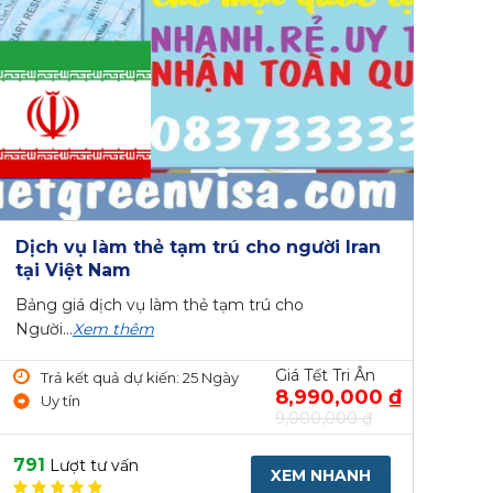
Dịch vụ làm thẻ tạm trú cho người Iran
tại Việt Nam
Bảng giá dịch vụ làm thẻ tạm trú cho
Người...
Xem thêm
Giá Tết Tri Ân
Trả kết quả dự kiến: 25 Ngày
8,990,000 ₫
Uy tín
9,000,000 ₫
791
Lượt tư vấn
XEM NHANH