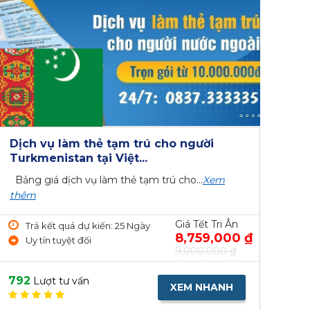
Dịch vụ làm thẻ tạm trú cho người
Turkmenistan tại Việt...
Bảng giá dịch vụ làm thẻ tạm trú cho...
Xem
thêm
Giá Tết Tri Ân
Trả kết quả dự kiến: 25 Ngày
8,759,000 ₫
Uy tín tuyệt đối
9,000,000 ₫
792
Lượt tư vấn
XEM NHANH