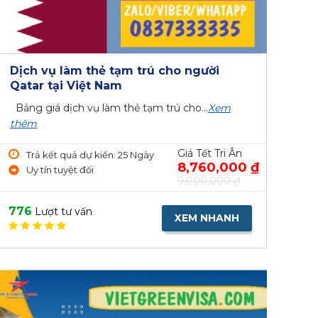
Dịch vụ làm thẻ tạm trú cho người
Qatar tại Việt Nam
Bảng giá dịch vụ làm thẻ tạm trú cho...
Xem
thêm
Giá Tết Tri Ân
Trả kết quả dự kiến: 25 Ngày
8,760,000 ₫
Uy tín tuyệt đối
9,000,000 ₫
776
Lượt tư vấn
XEM NHANH