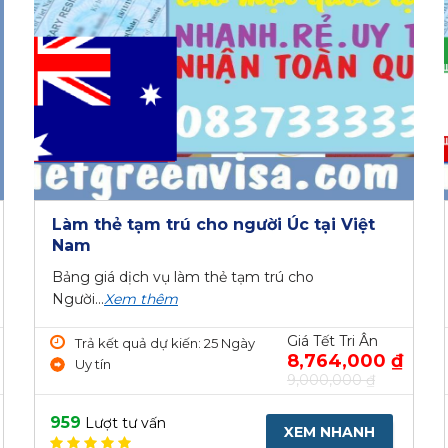
Làm thẻ tạm trú cho người Úc tại Việt
Nam
Bảng giá dịch vụ làm thẻ tạm trú cho
Người...
Xem thêm
Giá Tết Tri Ân
Trả kết quả dự kiến: 25 Ngày
8,764,000 ₫
Uy tín
9,000,000 ₫
959
Lượt tư vấn
XEM NHANH