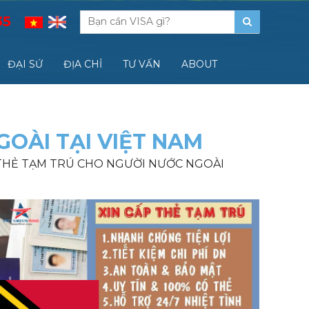
35
ĐẠI SỨ
ĐỊA CHỈ
TƯ VẤN
ABOUT
GOÀI TẠI VIỆT NAM
N THẺ TẠM TRÚ CHO NGƯỜI NƯỚC NGOÀI