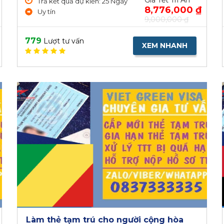
Giá Tết Tri Ân
Trả kết quả dự kiến: 25 Ngày
8,776,000 ₫
Uy tín
9,000,000 ₫
779
Lượt tư vấn
XEM NHANH
Làm thẻ tạm trú cho người cộng hòa