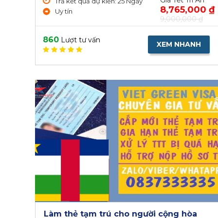
Giá Tết Tri Ân
Trả kết quả dự kiến: 25 Ngày
8,765,000 ₫
Uy tín
9,000,000 ₫
860
Lượt tư vấn
XEM NHANH
Làm thẻ tạm trú cho người cộng hòa