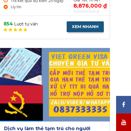
Giá Tết Tri Ân
Trả kết quả dự kiến: 25 Ngày
8,876,000 ₫
Uy tín
9,000,000 ₫
854
Lượt tư vấn
XEM NHANH
Dịch vụ làm thẻ tạm trú cho người