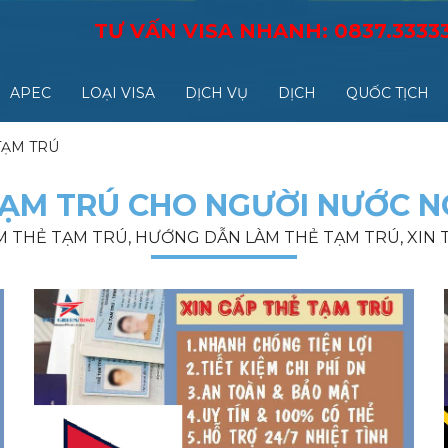
TƯ VẤN VISA NHANH:
0837.3333
APEC
LOẠI VISA
DỊCH VỤ
DỊCH
QUỐC TỊCH
TẠM TRÚ
TẠM TRÚ CHO NGƯỜI NƯỚC N
ÀM THẺ TẠM TRÚ, HƯỚNG DẪN LÀM THẺ TẠM TRÚ, XI