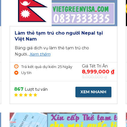
Làm thẻ tạm trú cho người Nepal tại
Việt Nam
Bảng giá dịch vụ làm thẻ tạm trú cho
Người...
Xem thêm
Giá Tết Tri Ân
Trả kết quả dự kiến: 25 Ngày
8,999,000 ₫
Uy tín
9,000,000 ₫
867
Lượt tư vấn
XEM NHANH